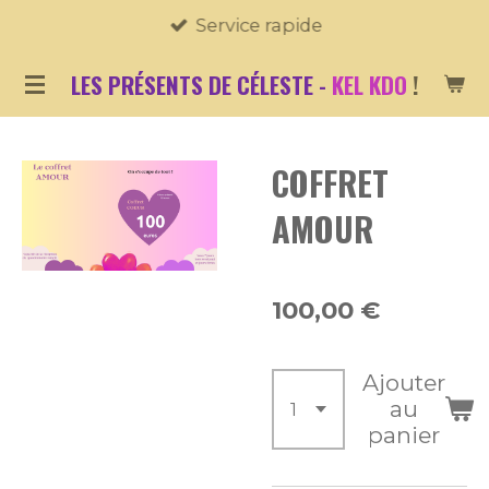
Service rapide
Passer
au
LES PRÉSENTS DE CÉLESTE -
KEL KDO
!
contenu
principal
COFFRET
AMOUR
100,00 €
Ajouter
au
panier